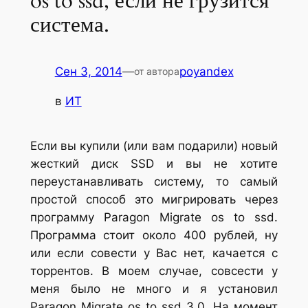
os to ssd, если не грузится
система.
Сен 3, 2014
—
poyandex
от автора
в
ИТ
Если вы купили (или вам подарили) новый
жесткий диск SSD и вы не хотите
переустанавливать систему, то самый
простой способ это мигрировать через
программу Paragon Migrate os to ssd.
Программа стоит около 400 рублей, ну
или если совести у Вас нет, качается с
торрентов. В моем случае, совсести у
меня было не много и я установил
Paragon Migrate os to ssd 3.0. На момент