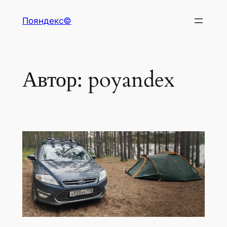
Перейти
Пояндекс©
к
содержимому
Автор:
poyandex