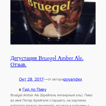
Дегустация Bruegel Amber Ale.
Отзыв.
Окт 28, 2017
—
poyandex
от автора
в
Гид по Пиву
Bruegel Amber Ale (Брейгель янтанрный эль). Пиво
во имя Петер Брейгеля старшего, на картинах
которого можно лицезреть кружки и кувшины с