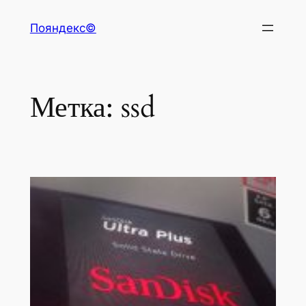
Перейти
Пояндекс©
к
содержимому
Метка:
ssd