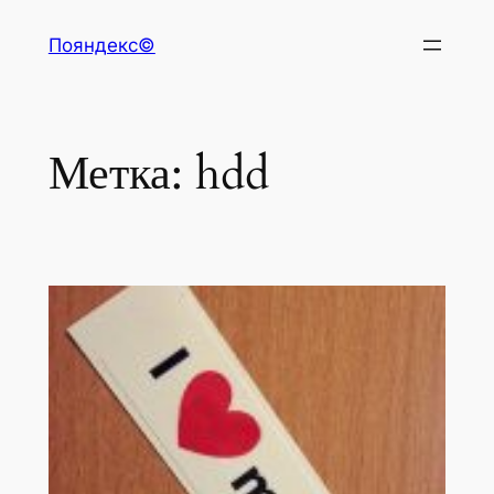
Перейти
Пояндекс©
к
содержимому
Метка:
hdd