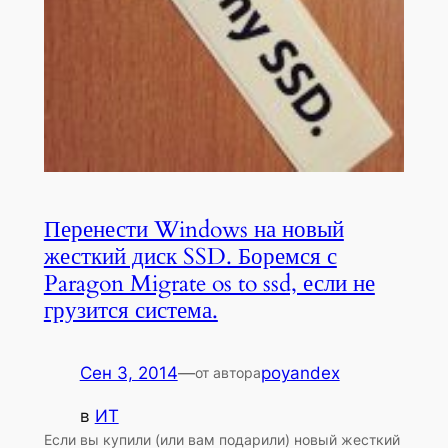
Перенести Windows на новый
жесткий диск SSD. Боремся с
Paragon Migrate os to ssd, если не
грузится система.
Сен 3, 2014
—
poyandex
от автора
в
ИТ
Если вы купили (или вам подарили) новый жесткий