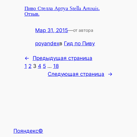
Пиво Стелла Артуа Stella Artouis.
Отзыв.
Мар 31, 2015
—
от автора
poyandex
в
Гид по Пиву
←
Предыдущая страница
1
2
3
4
5
…
18
Следующая страница
→
Пояндекс©