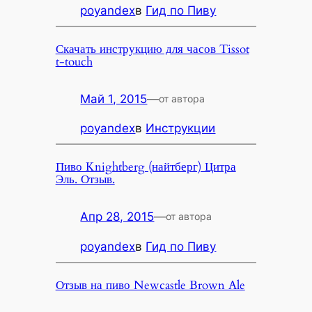
poyandex
в
Гид по Пиву
Скачать инструкцию для часов Tissot
t-touch
Май 1, 2015
—
от автора
poyandex
в
Инструкции
Пиво Knightberg (найтберг) Цитра
Эль. Отзыв.
Апр 28, 2015
—
от автора
poyandex
в
Гид по Пиву
Отзыв на пиво Newcastle Brown Ale