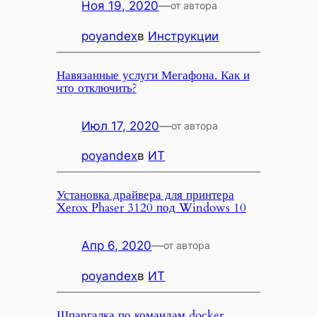
Ноя 19, 2020
—
от автора
poyandex
в
Инструкции
Навязанные услуги Мегафона. Как и
что отключить?
Июл 17, 2020
—
от автора
poyandex
в
ИТ
Установка драйвера для принтера
Xerox Phaser 3120 под Windows 10
Апр 6, 2020
—
от автора
poyandex
в
ИТ
Шпаргалка по командам docker