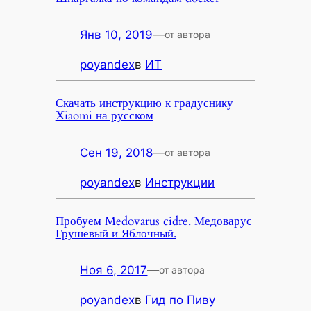
Янв 10, 2019
—
от автора
poyandex
в
ИТ
Скачать инструкцию к градуснику
Xiaomi на русском
Сен 19, 2018
—
от автора
poyandex
в
Инструкции
Пробуем Medovarus cidre. Медоварус
Грушевый и Яблочный.
Ноя 6, 2017
—
от автора
poyandex
в
Гид по Пиву