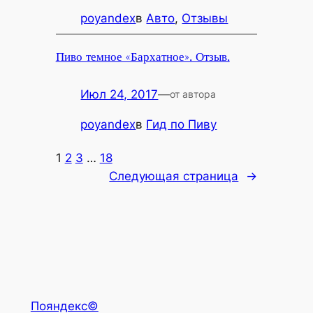
poyandex
в
Авто
, 
Отзывы
Пиво темное «Бархатное». Отзыв.
Июл 24, 2017
—
от автора
poyandex
в
Гид по Пиву
1
2
3
…
18
Следующая страница
→
Пояндекс©