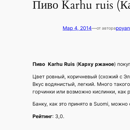
Пиво Karhu ruis (К
Мар 4, 2014
—
poya
от автора
Пиво
Karhu
Ruis
(
Карху
ржаное
) поку
Цвет ровный, коричневый (схожий с Эл
Вкус водянистый, легкий. Много такого
горчинки или возможно кислинки, как 
Банку, как это принято в Suomi, можно 
Рейтинг
: 3,0.