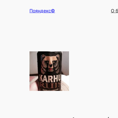
Перейти
Пояндекс©
О 
к
содержимому