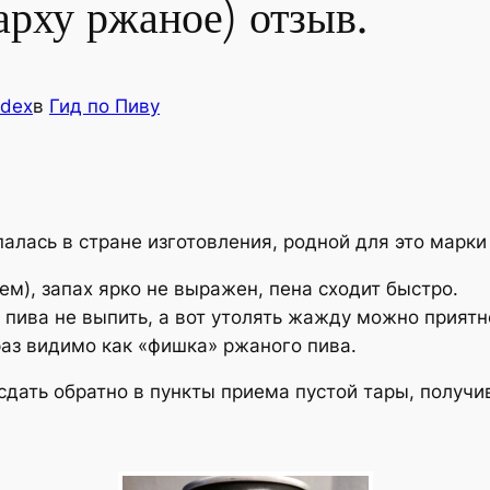
арху ржаное) отзыв.
ndex
в
Гид по Пиву
палась в стране изготовления, родной для это марк
ем), запах ярко не выражен, пена сходит быстро.
 пива не выпить, а вот утолять жажду можно приятно
раз видимо как «фишка» ржаного пива.
сдать обратно в пункты приема пустой тары, получив 