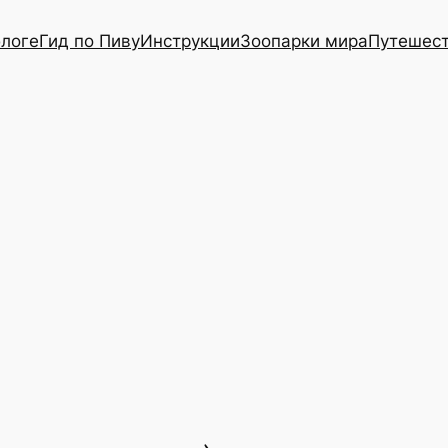
блоге
Гид по Пиву
Инструкции
Зоопарки мира
Путешес