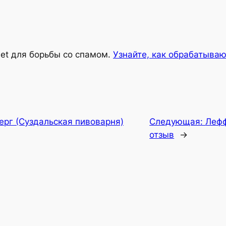
met для борьбы со спамом.
Узнайте, как обрабатыва
ерг (Суздальская пивоварня)
Следующая:
Лефф
отзыв
→