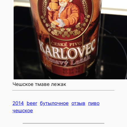
Чешское тмаве лежак
2014
beer
бутылочное
отзыв
пиво
чешское