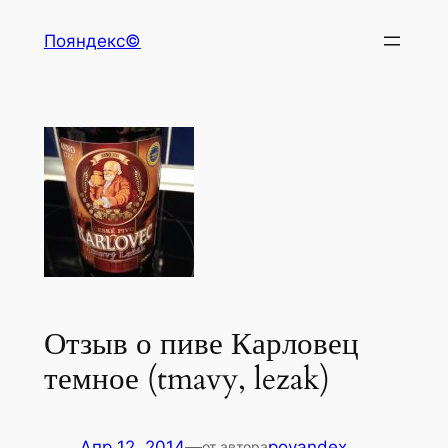
Перейти
Пояндекс©
к
содержимому
Отзыв о пиве Карловец
темное (tmavy, lezak)
Апр 12, 2014
—
poyandex
от автора