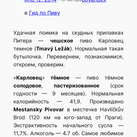
в
Гид по Пиву
Удачная поимка на скудных прилавках
Питера —
чешское
пиво Карловец
темное (
Tmavý Ležák
). Нормальная такая
бутылочка. Перевернем, познакомимся,
откроем, проверим.
«
Карловец
»
тёмное
— пиво тёмное
солодовое
,
пастеризованное
(срок
годности — 9 месяцев). Нормальная
калорийность — 41,9. Произведено
Mestansky Pivovar
в местечке Havlíčkův
Brod (120 км на юго-запад от Праги).
Экстрактивность начального сусла —
11,7%. Алкоголь — 4.7 об. Самое любимое