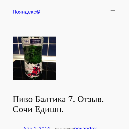
Перейти
Пояндекс©
к
содержимому
Пиво Балтика 7. Отзыв.
Сочи Едишн.
Апр 1, 2014
—
poyandex
от автора