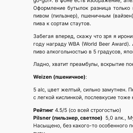
go-go!». В фоне есть изображение, ап
Оформление бутылок разница только 
пивом (пильзнер), пшеничным (вайзен
пива к сортам стаутов.
Забегая вперед, скажу что зря я ирон
году награду WBA (World Beer Award).
пиво алкогольностью в 5 градусов, яп
Ладно, хватит преамбулы, вскрытие по
Weizen (пшеничное)
:
5 alc, цвет желтый, сильно замутнен. 
с легкой кислинкой, послевкусие тоже 
Рейтинг
4.5/5 (со всей строгостью)
Pilsner (пильзнер, светлое)
5,0 алк., М
Насыщено, без какого-то особенного п