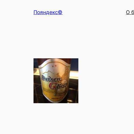
Перейти
Пояндекс©
О 
к
содержимому