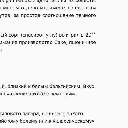
 gambarius. Ладно, это на их совести.
а мне, что дело мы имеем со светлым
утов, за простое соотношение темного
й сорт (спасибо гуглу) выиграл в 2011
нимание производство Саке, пшеничное
)
ый, близкий к белым бельгийским. Вкус
 впечатление схоже с немецким.
ипового лагера, но ничего такого.
ийскому белому или к «классическому»