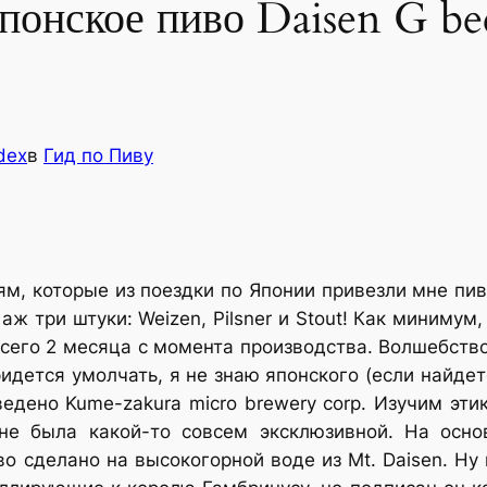
понское пиво Daisen G be
dex
в
Гид по Пиву
ям, которые из поездки по Японии привезли мне пи
 аж три штуки: Weizen, Pilsner и Stout! Как миниму
сего 2 месяца с момента производства. Волшебство
придется умолчать, я не знаю японского (если найд
едено Kume-zakura micro brewery corp. Изучим эти
не была какой-то совсем эксклюзивной. На осно
во сделано на высокогорной воде из Mt. Daisen. Ну и