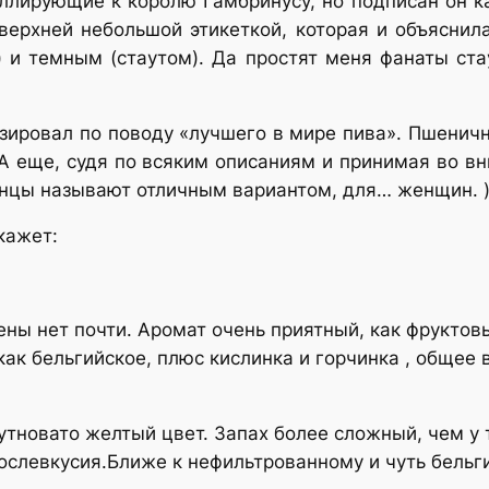
еллирующие к королю Гамбринусу, но подписан он как
верхней небольшой этикеткой, которая и объяснил
) и темным (стаутом). Да простят меня фанаты ста
изировал по поводу «лучшего в мире пива». Пшеничны
 А еще, судя по всяким описаниям и принимая во в
онцы называют отличным вариантом, для… женщин. )
кажет:
Пены нет почти. Аромат очень приятный, как фруктов
как бельгийское, плюс кислинка и горчинка , общее
утновато желтый цвет. Запах более сложный, чем у т
ослевкусия.Ближе к нефильтрованному и чуть бельг