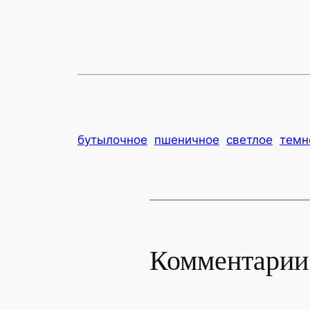
бутылочное
пшеничное
светлое
темн
Комментарии