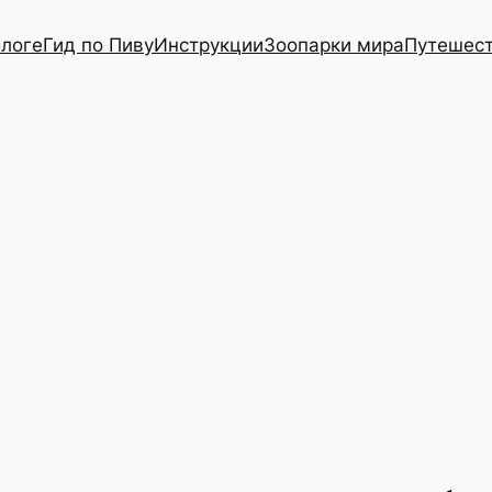
блоге
Гид по Пиву
Инструкции
Зоопарки мира
Путешес