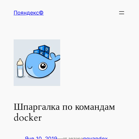
Перейти
Пояндекс©
к
содержимому
Шпаргалка по командам
docker
Янв 10, 2019
—
poyandex
от автора