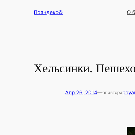
Перейти
Пояндекс©
О 
к
содержимому
Хельсинки. Пешехо
Апр 26, 2014
—
poya
от автора