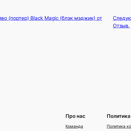
во (портер) Black Magic (блэк мэджик) от
Следу
Отзыв.
Про нас
Политика
Команда
Политика к