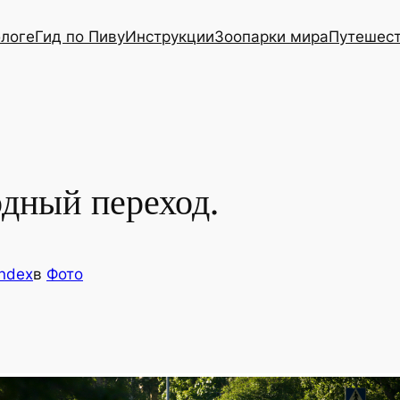
блоге
Гид по Пиву
Инструкции
Зоопарки мира
Путешес
дный переход.
ndex
в
Фото