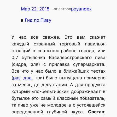
Мар 22, 2015
—
poyandex
от автора
в
Гид по Пиву
У нас все свежее. Это вам скажет
каждый странный торговый павильон
стоящий в спальном районе города, или
0,7 бутылочка Василеостровского пива
(сидра, эля) с прилавка супермаркета.
Все что у нас было в ближайших тестах
(
раз
,
два
, три) было выпущено примерно
за месяц до дегустации. А для продукта
который «по-бельгийски» дображивает в
бутылке это самый классный показатель,
тк пиво уже не молодое а с устоявшейся
определенной глубиной вкуса.
Состав
: