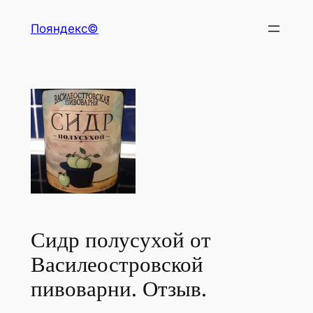
Перейти
Пояндекс©
к
содержимому
Сидр полусухой от
Василеостровской
пивоварни. Отзыв.