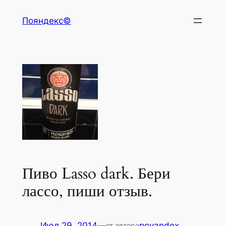
Перейти
Пояндекс©
к
содержимому
Пиво Lasso dark. Бери
лассо, пиши отзыв.
Июл 29, 2014
—
poyandex
от автора