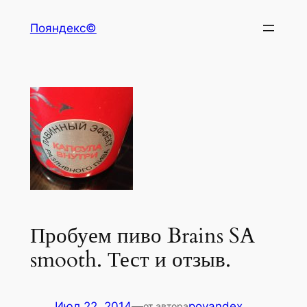
Перейти
Пояндекс©
к
содержимому
Пробуем пиво Brains SA
smooth. Тест и отзыв.
Июл 22, 2014
—
poyandex
от автора