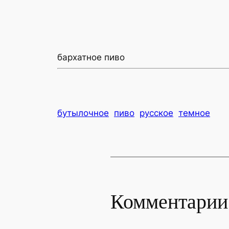
бархатное пиво
бутылочное
пиво
русское
темное
Комментарии