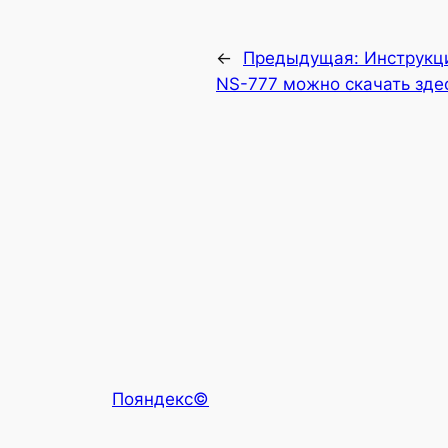
←
Предыдущая:
Инструкц
NS-777 можно скачать зде
Пояндекс©