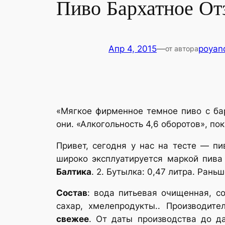
Пиво Бархатное От
Апр 4, 2015
—
poyan
от автора
«Мягкое фирменное темное пиво с бар
они. «Алкогольность 4,6 оборотов», по
Привет, сегодня у нас на тесте — пи
широко эксплуатируется маркой пива
Балтика
. 2. Бутылка: 0,47 литра. Ран
Состав
: вода питьевая очищенная, с
сахар, хмелепродукты.. Производите
свежее
. От даты производства до д