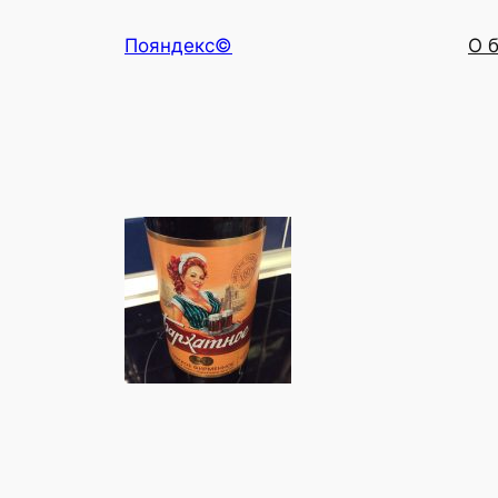
Перейти
Пояндекс©
О 
к
содержимому