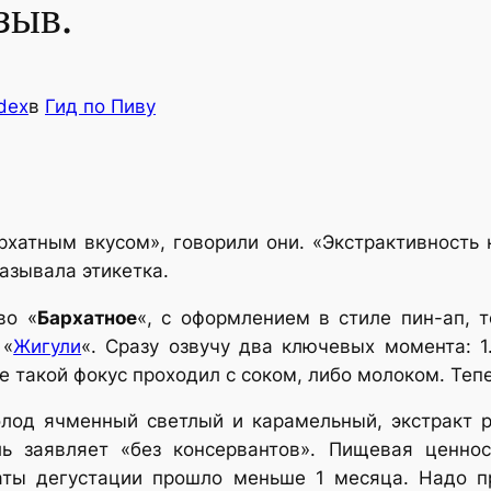
зыв.
dex
в
Гид по Пиву
хатным вкусом», говорили они. «Экстрактивность 
казывала этикетка.
во «
Бархатное
«, с оформлением в стиле пин-ап, 
 «
Жигули
«. Сразу озвучу два ключевых момента: 
ьше такой фокус проходил с соком, либо молоком. Теп
олод ячменный светлый и карамельный, экстракт р
ль заявляет «без консервантов». Пищевая ценно
аты дегустации прошло меньше 1 месяца. Надо пр