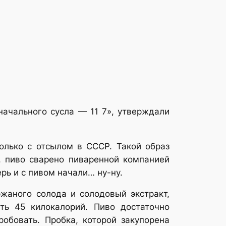
начального сусла — 11 7», утверждали
только с отсылом в СССР. Такой образ
1. пиво сварено пиваренной компанией
ерь и с пивом начали… ну-ну.
жаного солода и солодовый экстракт,
сть 45 килокалорий. Пиво достаточно
обовать. Пробка, которой закупорена