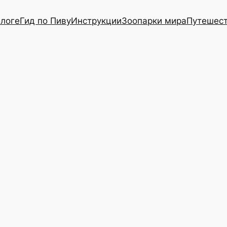
блоге
Гид по Пиву
Инструкции
Зоопарки мира
Путешес