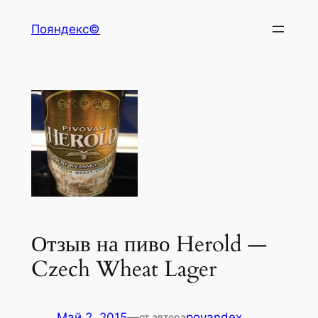
Перейти
Пояндекс©
к
содержимому
Отзыв на пиво Herold —
Czech Wheat Lager
Май 2, 2015
—
poyandex
от автора