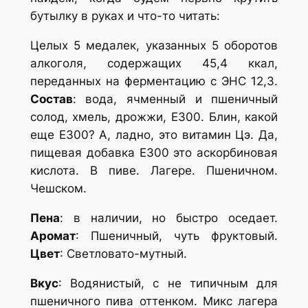
бутылку в руках и что-то читать:
Целых 5 медалек, указанных 5 оборотов
алкоголя, содержащих 45,4 ккал,
переданных на ферментацию с ЭНС 12,3.
Состав
: вода, ячменный и пшеничный
солод, хмель, дрожжи, Е300. Блин, какой
еще Е300? А, ладно, это витамин Цэ. Да,
пищевая добавка Е300 это аскорбиновая
кислота. В пиве. Лагере. Пшеничном.
Чешском.
Пена
: в наличии, но быстро оседает.
Аромат
: Пшеничный, чуть фруктовый.
Цвет
: Светловато-мутный.
Вкус
: Водянистый, с не типичным для
пшеничного пива оттенком. Микс лагера