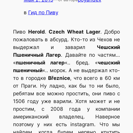
в
Гид по Пиву
Пиво
Herold
.
Czech Wheat Lager
. Добро
пожаловать в абсурд. Кто-то из Чехов не
выдержал и заварил
Чешский
Пшеничный Лагер
. Давайте по частям…
«
пшеничный лагер
«.. бред. «
чешский
пшеничный
«.. морок. А не выдержал кто-
то в городке
Březnice
, что всего в 60 км
от Праги. Ну ладно, как бы то ни было,
ребятам все можно простить, они пиво с
1506 году уже варили. Хотя может и не
простим, с 2008 года у компании
американский владелец. Наверное
поэтому у них есть instagram.
Что мы
найдем, когда будем нервно крутить