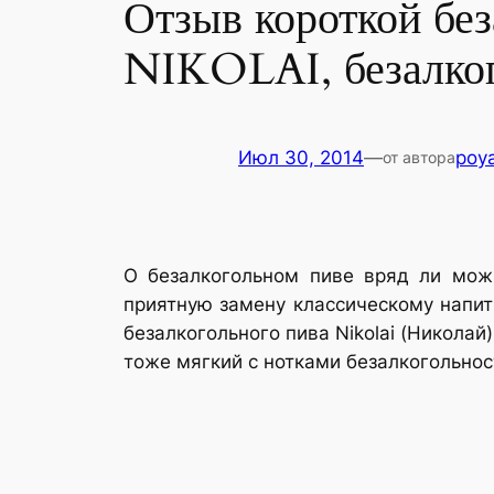
Отзыв короткой бе
NIKOLAI, безалког
Июл 30, 2014
—
poy
от автора
О безалкогольном пиве вряд ли можн
приятную замену классическому напитк
безалкогольного пива Nikolai (Никола
тоже мягкий с нотками безалкогольност