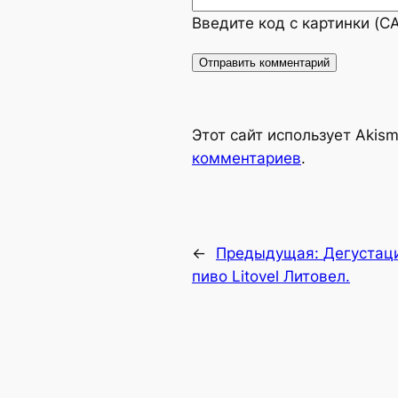
Введите код с картинки (
Alternative:
Этот сайт использует Akis
комментариев
.
←
Предыдущая:
Дегустаци
пиво Litovel Литовел.