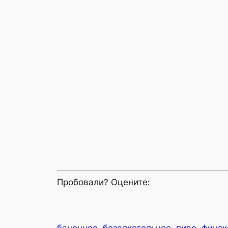
Пробовали? Оцените:
баночное
безалкогольное
пиво
финск