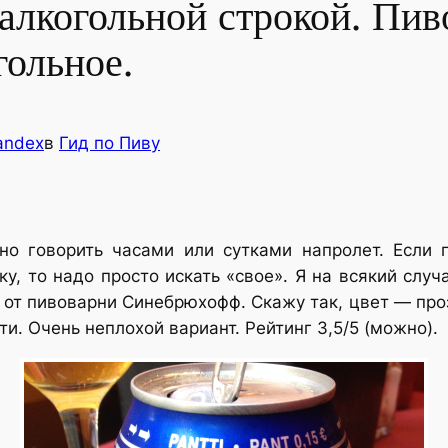
залкогольной строкой. Пи
ольное.
andex
в
Гид по Пиву
о говорить часами или сутками напролет. Если п
у, то надо просто искать «свое». Я на всякий случ
й) от пивоварни Синебрюхофф. Скажу так, цвет — про
и. Очень неплохой вариант. Рейтинг 3,5/5 (можно).