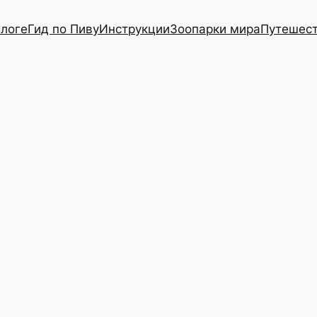
блоге
Гид по Пиву
Инструкции
Зоопарки мира
Путешес