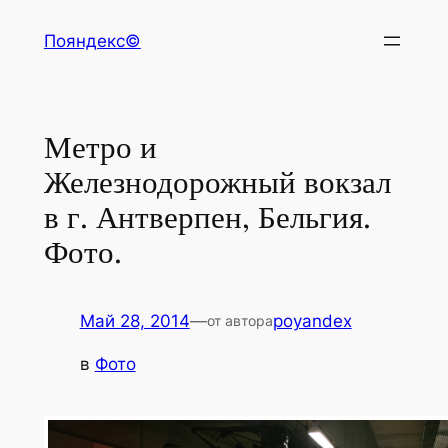
Перейти
Пояндекс©
к
содержимому
Метро и
Железнодорожный вокзал
в г. Антверпен, Бельгия.
Фото.
Май 28, 2014
—
poyandex
от автора
в
Фото