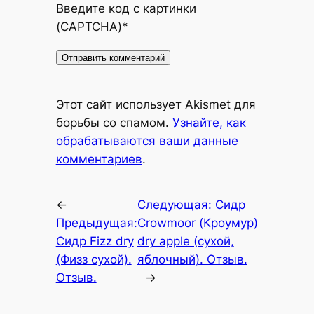
Введите код с картинки
(CAPTCHA)
*
Alternative:
Этот сайт использует Akismet для
борьбы со спамом.
Узнайте, как
обрабатываются ваши данные
комментариев
.
←
Следующая:
Сидр
Предыдущая:
Crowmoor (Кроумур)
Сидр Fizz dry
dry apple (сухой,
(Физз сухой).
яблочный). Отзыв.
Отзыв.
→