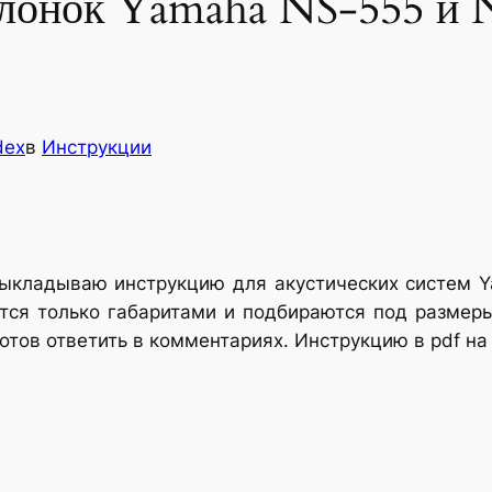
олонок Yamaha NS-555 и 
dex
в
Инструкции
 выкладываю инструкцию для акустических систем 
ются только габаритами и подбираются под размер
готов ответить в комментариях. Инструкцию в pdf н