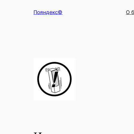
Перейти
Пояндекс©
О 
к
содержимому