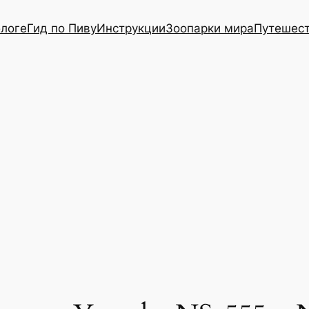
блоге
Гид по Пиву
Инструкции
Зоопарки мира
Путешес