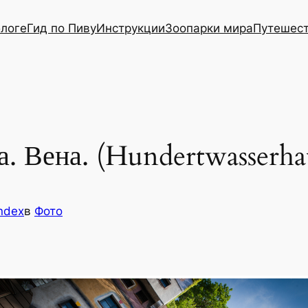
блоге
Гид по Пиву
Инструкции
Зоопарки мира
Путешес
. Вена. (Hundertwasserha
ndex
в
Фото