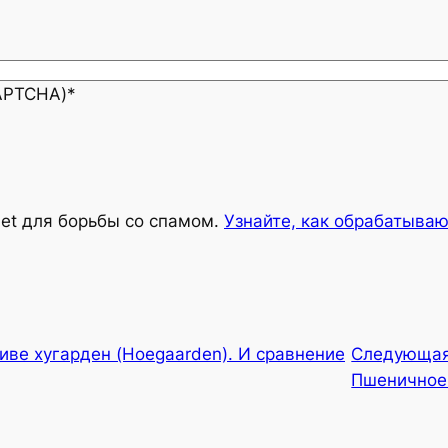
CAPTCHA)
*
met для борьбы со спамом.
Узнайте, как обрабатыва
иве хугарден (Hoegaarden). И сравнение
Следующа
Пшеничное.