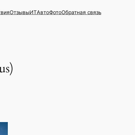
твия
Отзывы
ИТ
Авто
Фото
Обратная связь
us)