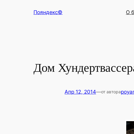
Перейти
Пояндекс©
О 
к
содержимому
Дом Хундертвассера
Апр 12, 2014
—
poya
от автора