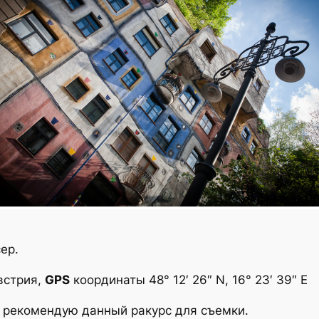
ер.
Австрия,
GPS
координаты 48° 12′ 26″ N, 16° 23′ 39″ E
а рекомендую данный ракурс для съемки.