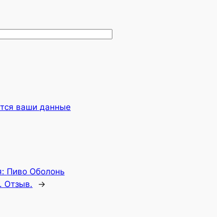
ются ваши данные
я:
Пиво Оболонь
 Отзыв.
→