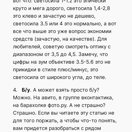
вот что: светосила 1-1.2 это эпически
круто и мега дорого, светосила 1,4-2,8
это клево и зачастую не дешево,
светосила 3.5 или 4 это нормально, а вот
все что выше это уже вопрос экономии
средств (зачастую, на качестве). Для
любителей, советую смотреть оптику с
диапазоном от 3,5 до 4,5. Замечу, что
цифры на зум объективе 3.5-5.6 это не
прикидки в стиле плюс/минус, это
светосила от широкого угла, до теле.
4.
Б/у
. А может взять просто б/у?
Можно. На авито, в группе вконтактика,
на барахолке фото.ру. А не страшно?
Страшно. Если вы читаете эту статью не
для того поржать, а чтобы что-то понять,
вам придется разобраться с рядом