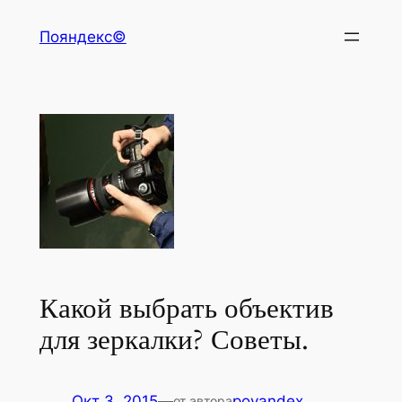
Перейти
Пояндекс©
к
содержимому
Какой выбрать объектив
для зеркалки? Советы.
Окт 3, 2015
—
poyandex
от автора