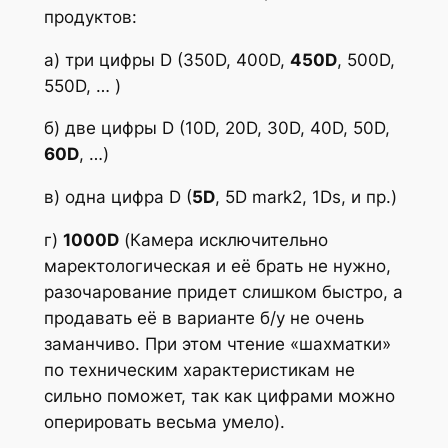
продуктов:
а) три цифры D (350D, 400D,
450D
, 500D,
550D, … )
б) две цифры D (10D, 20D, 30D, 40D, 50D,
60D
, …)
в) одна цифра D (
5D
, 5D mark2, 1Ds, и пр.)
г)
1000D
(Камера исключительно
маректологическая и её брать не нужно,
разочарование придет слишком быстро, а
продавать её в варианте б/у не очень
заманчиво. При этом чтение «шахматки»
по техническим характеристикам не
сильно поможет, так как цифрами можно
оперировать весьма умело).