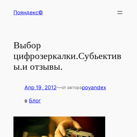
Перейти
Пояндекс©
к
содержимому
Выбор
цифрозеркалки.Субьектив
ы.и отзывы.
Апр 19, 2012
—
poyandex
от автора
в
Блог