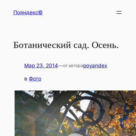
Перейти
Пояндекс©
к
содержимому
Ботанический сад. Осень.
Мар 23, 2014
—
poyandex
от автора
в
Фото