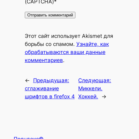
(CAPTCHA)
*
Alternative:
Этот сайт использует Akismet для
борьбы со спамом.
Узнайте, как
обрабатываются ваши данные
комментариев
.
←
Предыдущая:
Следующая:
сглаживание
Миккели.
шрифтов в firefox 4
Хоккей.
→
Пояндекс©