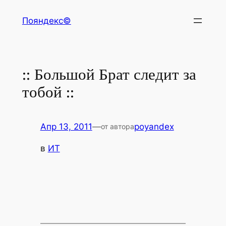
Перейти
Пояндекс©
к
содержимому
:: Большой Брат следит за
тобой ::
Апр 13, 2011
—
poyandex
от автора
в
ИТ