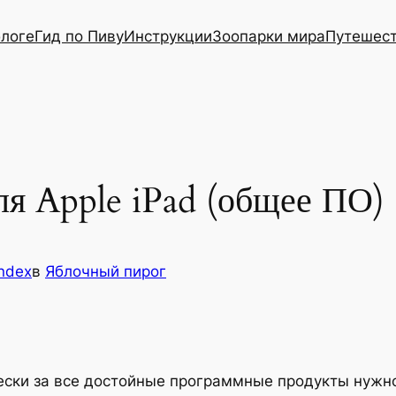
блоге
Гид по Пиву
Инструкции
Зоопарки мира
Путешес
ля Apple iPad (общее ПО)
ndex
в
Яблочный пирог
ески за все достойные программные продукты нужно