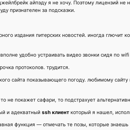
 джейлбрейк айпэду я не хочу. Поэтому лицензий не
Буду признателен за подсказки.
ного издания питерских новостей. иногда глючит ко
 вполне удобно устраивать видео звонки сидя по wifi
арочка протоколов. трудится.
ского сайта показывающего погоду. любимому сайту 
о-то не покажет сафари, то подстрахует альтернатив
ный и адекватный
ssh клиент
который я нашел, исполь
бавная функция — отмечать те позы, которые знаешь