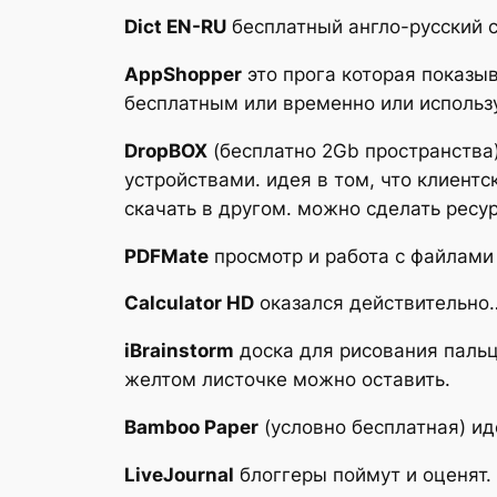
Dict EN-RU
бесплатный англо-русский с
AppShopper
это прога которая показыв
бесплатным или временно или использу
DropBOX
(бесплатно 2Gb пространства)
устройствами. идея в том, что клиент
скачать в другом. можно сделать ресу
PDFMate
просмотр и работа с файлами 
Calculator HD
оказался действительно…
iBrainstorm
доска для рисования пальц
желтом листочке можно оставить.
Bamboo Paper
(условно бесплатная) ид
LiveJournal
блоггеры поймут и оценят.