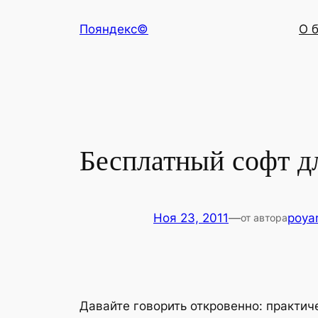
Перейти
Пояндекс©
О 
к
содержимому
Бесплатный софт д
Ноя 23, 2011
—
poya
от автора
Давайте говорить откровенно: практич