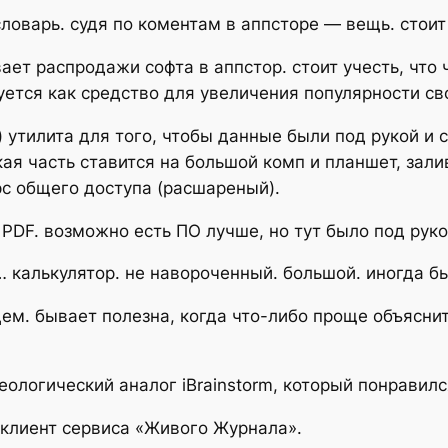
ловарь. судя по коментам в аппсторе — вещь. стоит
ает распродажи софта в аппстор. стоит учесть, что 
ется как средство для увеличения популярности св
 утилита для того, чтобы данные были под рукой и
ская часть ставится на большой комп и планшет, зал
рс общего доступа (расшареный).
PDF. возможно есть ПО лучше, но тут было под рукой
 калькулятор. не навороченный. большой. иногда бы
ем. бывает полезна, когда что-либо проще объяснит
еологический аналог iBrainstorm, который понравил
 клиент сервиса «Живого Журнала».