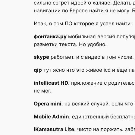
сильно согрет идеей о халяве. Делать
навигации по Европе найти я не могу. 
Итак, о том ПО которое я успел найти:
фонтанка.ру
мобильная версия популяр
разметки текста. Но удобно.
skype
работает. и с видео в том числе.
qip
тут ясно что это живое icq и еще п
intellicast HD
. приложение с родитель
не мог.
Opera mini
. на всякий случай. если чт
Mobile Admin
. единственный бесплат
iKamasutra Lite
. чисто на поржать. за