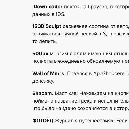
iDownloader
похож на браузер, в котор
данных в iOS.
123D Sculpt
серьезная софтина от автод
заниматься ручной лепкой в 3Д графике
то лепить.
500px
многим людям имеющим отношени
полистать ежедневно обновляемую под
Wall of Mmrs
. Повелся в AppShoppere.
денежку.
Shazam
. Маст хэв! Нажимаем на кнопк
поймано название трека и исполнитель
что было найдено сохраняется в истор
ФОТОЕД
Журнал о путешествиях. Если 