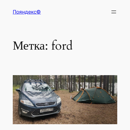
Перейти
Пояндекс©
к
содержимому
Метка:
ford