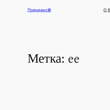
Перейти
Пояндекс©
О 
к
содержимому
Метка:
ee