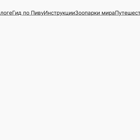
блоге
Гид по Пиву
Инструкции
Зоопарки мира
Путешес