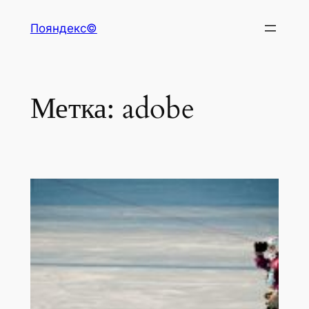
Перейти
Пояндекс©
к
содержимому
Метка:
adobe