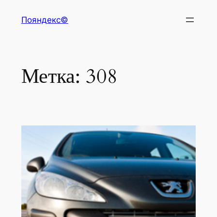
Перейти
Пояндекс©
к
содержимому
Метка:
308