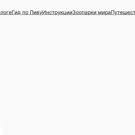
блоге
Гид по Пиву
Инструкции
Зоопарки мира
Путешес