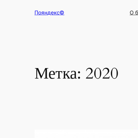
Перейти
Пояндекс©
О 
к
содержимому
Метка:
2020