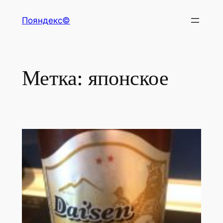
Перейти
Пояндекс©
к
содержимому
Метка:
японское