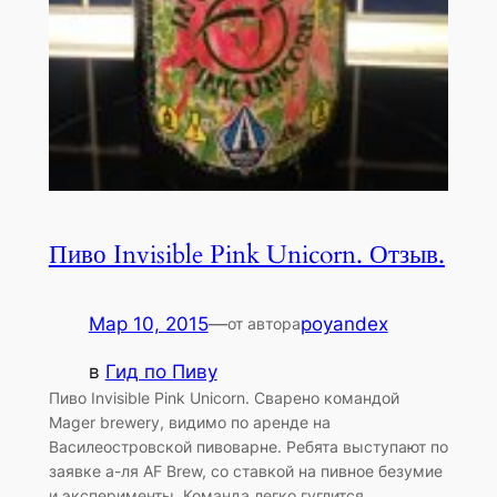
Пиво Invisible Pink Unicorn. Отзыв.
Мар 10, 2015
—
poyandex
от автора
в
Гид по Пиву
Пиво Invisible Pink Unicorn. Сварено командой
Mager brewery, видимо по аренде на
Василеостровской пивоварне. Ребята выступают по
заявке а-ля AF Brew, со ставкой на пивное безумие
и эксперименты. Команда легко гуглится,