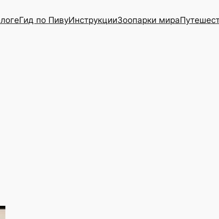
блоге
Гид по Пиву
Инструкции
Зоопарки мира
Путешес