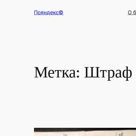
Перейти
Пояндекс©
О 
к
содержимому
Метка:
Штраф