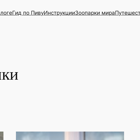
блоге
Гид по Пиву
Инструкции
Зоопарки мира
Путешес
нки