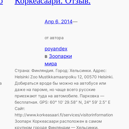
о
Коркеасаари. Отзыв.
Апр 6, 2014
—
от автора
poyandex
в
Зоопарки
мира
Страна: Финляндия. Город: Хельсинки. Адрес:
Helsinki Zoo Mustikkamaanpolku 12, 00570 Helsinki.
а
Добираться вроде бы можно на автобусе или
даже на пароме, но чаще всего русские
приезжают туда на автомобиле. Парковка —
бесплатная. GPS: 60° 10′ 29.58″ N, 24° 59′ 2.5″ E
Сайт:
http://www.korkeasaari.fi/services/visitorinformation
Зоопарк Коркеасаари расположен в самом
крупном городе Финляндии — Хельсинки.