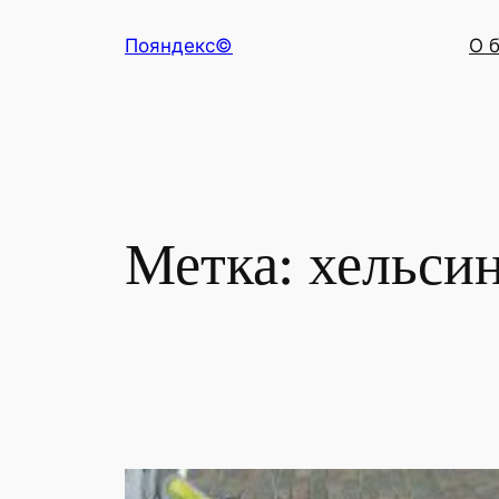
Перейти
Пояндекс©
О 
к
содержимому
Метка:
хельси