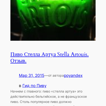
Пиво Стелла Артуа Stella Artouis.
Отзыв.
Мар 31, 2015
—
poyandex
от автора
в
Гид по Пиву
Начнем с главного: пиво «стелла артуа» это
действительно бельгийское, а не французское
пиво. Столь популярное пиво должно