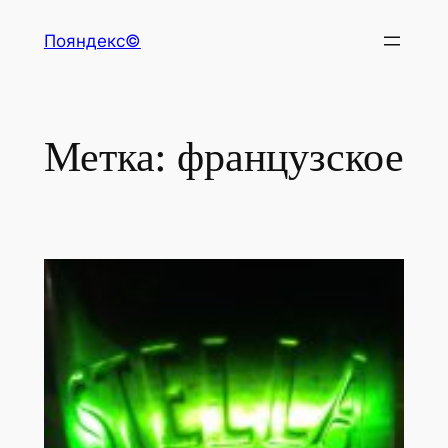
Перейти
Пояндекс©
к
содержимому
Метка:
французское