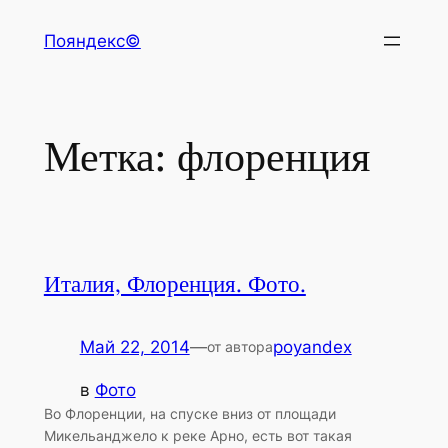
Перейти
Пояндекс©
к
содержимому
Метка:
флоренция
Италия, Флоренция. Фото.
Май 22, 2014
—
poyandex
от автора
в
Фото
Во Флоренции, на спуске вниз от площади
Микельанджело к реке Арно, есть вот такая