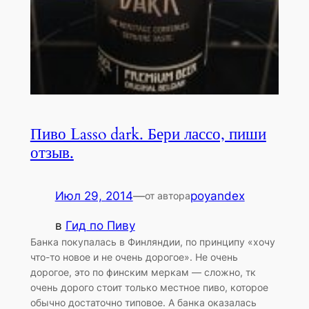
Пиво Lasso dark. Бери лассо, пиши
отзыв.
Июл 29, 2014
—
poyandex
от автора
в
Гид по Пиву
Банка покупалась в Финляндии, по принципу «хочу
что-то новое и не очень дорогое». Не очень
дорогое, это по финским меркам — сложно, тк
очень дорого стоит только местное пиво, которое
обычно достаточно типовое. А банка оказалась