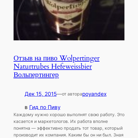
Отзыв на пиво Wolpertinger
Naturtrubes Hefeweissbier
Вольпертингер
Дек 15, 2015
—
poyandex
от автора
в
Гид по Пиву
Каждому нужно хорошо выполнят свою работу. Это
касается и маркетологов. Их работа вполне
понятна — эффективно продать тот товар, который
производит их компания. Каким бы он ни был. Зная