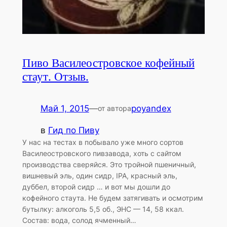
Пиво Василеостровское кофейный
стаут. Отзыв.
Май 1, 2015
—
poyandex
от автора
в
Гид по Пиву
У нас на тестах в побывало уже много сортов
Василеостровского пивзавода, хоть с сайтом
производства сверяйся. Это тройной пшеничный,
вишневый эль, один сидр, IPA, красный эль,
дуббел, второй сидр … и вот мы дошли до
кофейного стаута. Не будем затягивать и осмотрим
бутылку: алкоголь 5,5 об., ЭНС — 14, 58 ккал.
Состав: вода, солод ячменный…