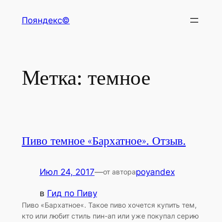
Перейти
Пояндекс©
к
содержимому
Метка:
темное
Пиво темное «Бархатное». Отзыв.
Июл 24, 2017
—
poyandex
от автора
в
Гид по Пиву
Пиво «Бархатное«. Такое пиво хочется купить тем,
кто или любит стиль пин-ап или уже покупал серию