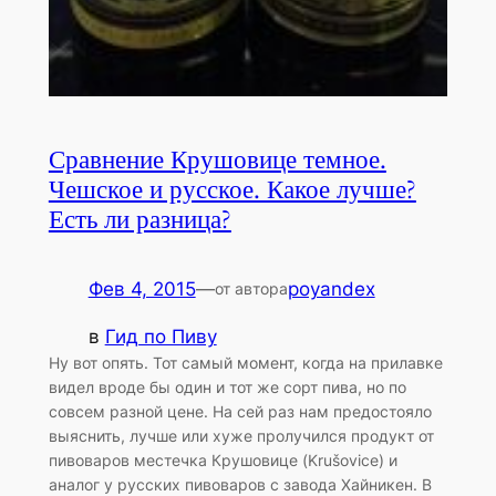
Сравнение Крушовице темное.
Чешское и русское. Какое лучше?
Есть ли разница?
Фев 4, 2015
—
poyandex
от автора
в
Гид по Пиву
Ну вот опять. Тот самый момент, когда на прилавке
видел вроде бы один и тот же сорт пива, но по
совсем разной цене. На сей раз нам предостояло
выяснить, лучше или хуже пролучился продукт от
пивоваров местечка Крушовице (Krušovice) и
аналог у русских пивоваров с завода Хайникен. В