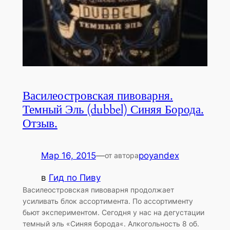
Василеостровская пивоварня.
Темный Эль (dubbel) Синяя Борода.
Отзыв.
Мар 16, 2015
—
poyandex
от автора
в
Гид по Пиву
Василеостровская пивоварня продолжает
усиливать блок ассортимента. По ассортименту
бьют экспериментом. Сегодня у нас на дегустации
темный эль «Синяя борода«. Алкогольность 8 об.