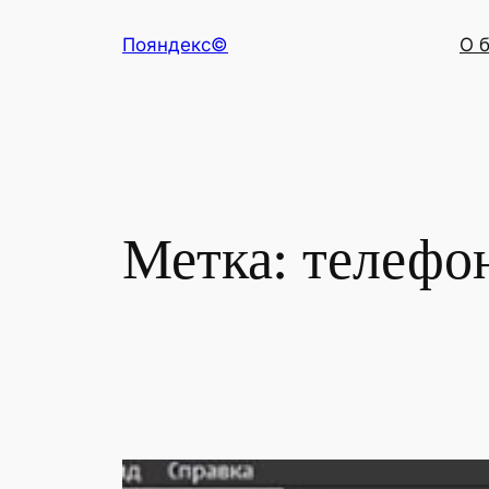
Перейти
Пояндекс©
О 
к
содержимому
Метка:
телефо