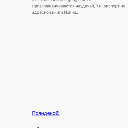
(gmail)заканчиваются неудачей, т.к. экспорт из
адресной книги Нокии…
Пояндекс©