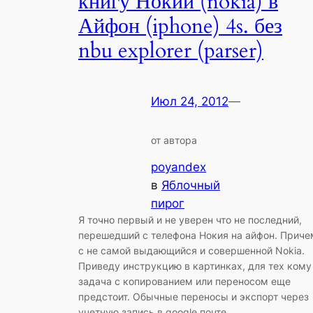
книгу Нокии (nokia) в
Айфон (iphone) 4s. без
nbu explorer (parser)
Июл 24, 2012
—
от автора
poyandex
в
Яблочный
пирог
Я точно первый и не уверен что не последний,
перешедший с телефона Нокия на айфон. Приче
с не самой выдающийся и совершенной Nokia.
Приведу инструкцию в картинках, для тех кому
задача с копированием или переносом еще
предстоит. Обычные переносы и экспорт через
учетную запись в google почте