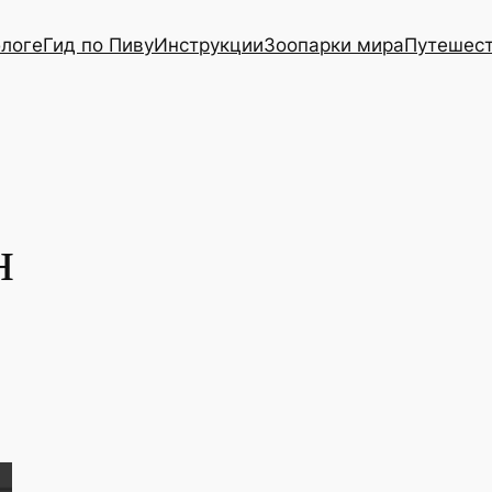
блоге
Гид по Пиву
Инструкции
Зоопарки мира
Путешес
н