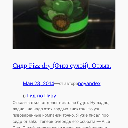
Сидр Fizz dry (Физз сухой). Отзыв.
Май 28, 2014
—
poyandex
от автора
в
Гид по Пиву
Отказываться от денег никто не будет. Ну ладно,
ладно.. не надо этих гордых «никто». Но уж
пивоваренные компании точно. Я уже писал про
сидр от saku, теперь очередь его собрата — A.Le
Coq. Сухой, практически классический вариант