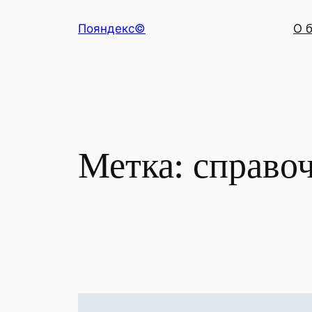
Перейти
Пояндекс©
О 
к
содержимому
Метка:
справо