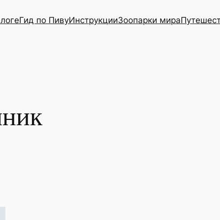
блоге
Гид по Пиву
Инструкции
Зоопарки мира
Путешес
чник