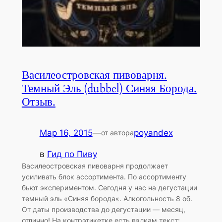
Василеостровская пивоварня.
Темный Эль (dubbel) Синяя Борода.
Отзыв.
Мар 16, 2015
—
poyandex
от автора
в
Гид по Пиву
Василеостровская пивоварня продолжает
усиливать блок ассортимента. По ассортименту
бьют экспериментом. Сегодня у нас на дегустации
темный эль «Синяя борода«. Алкогольность 8 об.
От даты производства до дегустации — месяц,
отлично! На контрэтикетке есть вэлкам текст: