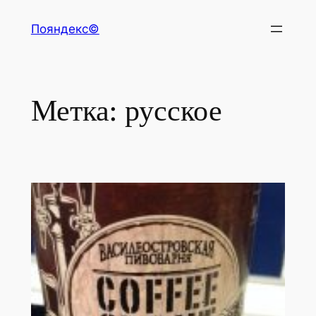
Перейти
Пояндекс©
к
содержимому
Метка:
русское