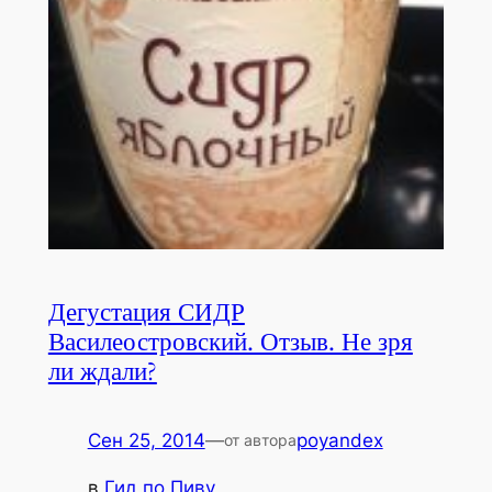
Дегустация СИДР
Василеостровский. Отзыв. Не зря
ли ждали?
Сен 25, 2014
—
poyandex
от автора
в
Гид по Пиву