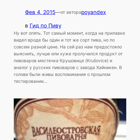
Фев 4, 2015
—
poyandex
от автора
в
Гид по Пиву
Ну вот опять. Тот самый момент, когда на прилавке
видел вроде бы один и тот же сорт пива, но по
совсем разной цене. На сей раз нам предостояло
выяснить, лучше или хуже пролучился продукт от
пивоваров местечка Крушовице (Krušovice) и
аналог у русских пивоваров с завода Хайникен. В
голове были живы воспоминания о прошлом
тестировании…