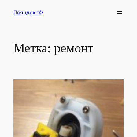
Перейти
Пояндекс©
к
содержимому
Метка:
ремонт