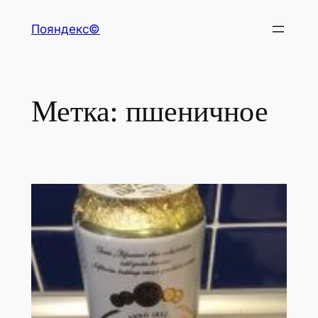
Перейти
Пояндекс©
к
содержимому
Метка:
пшеничное