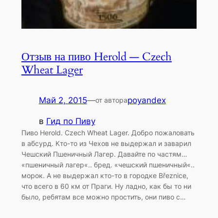
Отзыв на пиво Herold — Czech
Wheat Lager
Май 2, 2015
—
poyandex
от автора
в
Гид по Пиву
Пиво Herold. Czech Wheat Lager. Добро пожаловать
в абсурд. Кто-то из Чехов не выдержал и заварил
Чешский Пшеничный Лагер. Давайте по частям…
«пшеничный лагер«.. бред. «чешский пшеничный«..
морок. А не выдержал кто-то в городке Březnice,
что всего в 60 км от Праги. Ну ладно, как бы то ни
было, ребятам все можно простить, они пиво с…