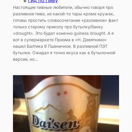
в
Гид по Пиву
Настоящие пивные любители, обычно говоря про
разливное пиво, из какой-то тары кроме кружек,
готовы простить словосочетание «разливное» факт
только старому приколу про бутылку/банку
«drought«. Это будет конечно guiness drought. А я
вот в супермаркете Призма в «Н. Девяткино»
нашел Балтика 8 Пшеничное. В разливной ПЭТ
бутылке. Ожидал я точно вкуса как в бутылочной
версии, но…