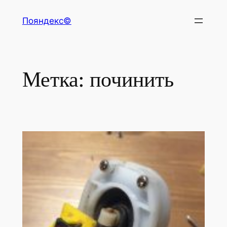
Перейти
Пояндекс©
к
содержимому
Метка:
починить