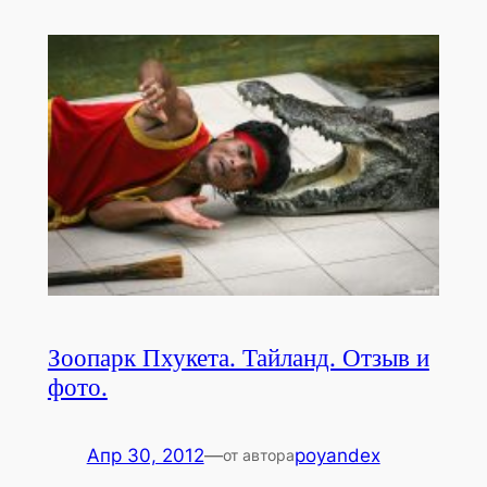
Зоопарк Пхукета. Тайланд. Отзыв и
фото.
Апр 30, 2012
—
poyandex
от автора