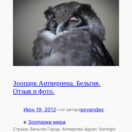
Зоопарк Антверпена. Бельгия.
Отзыв и фото.
Июн 19, 2012
—
poyandex
от автора
в
Зоопарки мира
Страна: Бельгия Город: Антверпен Адрес: Koningin