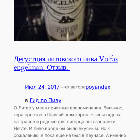
Дегустция литовского пива Volfas
engelman. Отзыв.
Июл 24, 2017
—
poyandex
от автора
в
Гид по Пиву
О Литве у меня приятные воспоминания. Вильнюс,
гора крестов в Шауляй, комфортные зоны отдыха
на трассе и родные для питерца автозаправки
Несте. И пиво вроде бы было вкусным. Но к
сожалению, я пока еще не был в Каунасе. А именно