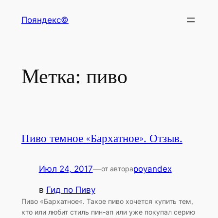
Перейти
Пояндекс©
к
содержимому
Метка:
пиво
Пиво темное «Бархатное». Отзыв.
Июл 24, 2017
—
poyandex
от автора
в
Гид по Пиву
Пиво «Бархатное«. Такое пиво хочется купить тем,
кто или любит стиль пин-ап или уже покупал серию