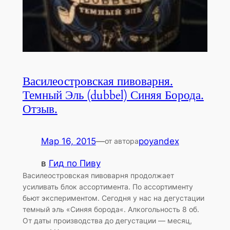
Василеостровская пивоварня.
Темный Эль (dubbel) Синяя Борода.
Отзыв.
Мар 16, 2015
—
poyandex
от автора
в
Гид по Пиву
Василеостровская пивоварня продолжает
усиливать блок ассортимента. По ассортименту
бьют экспериментом. Сегодня у нас на дегустации
темный эль «Синяя борода«. Алкогольность 8 об.
От даты производства до дегустации — месяц,