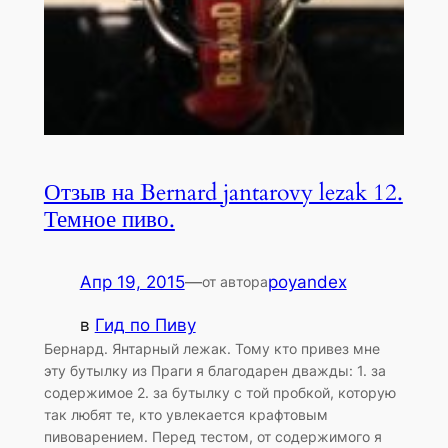
Отзыв на Bernard jantarovy lezak 12.
Темное пиво.
Апр 19, 2015
—
poyandex
от автора
в
Гид по Пиву
Бернард. Янтарный лежак. Тому кто привез мне
эту бутылку из Праги я благодарен дважды: 1. за
содержимое 2. за бутылку с той пробкой, которую
так любят те, кто увлекается крафтовым
пивоварением. Перед тестом, от содержимого я