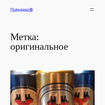
Перейти
Пояндекс©
к
содержимому
Метка:
оригинальное