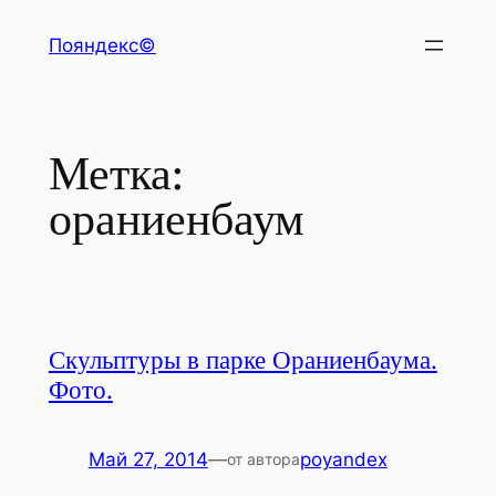
Перейти
Пояндекс©
к
содержимому
Метка:
ораниенбаум
Скульптуры в парке Ораниенбаума.
Фото.
Май 27, 2014
—
poyandex
от автора