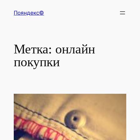
Перейти
Пояндекс©
к
содержимому
Метка:
онлайн
покупки