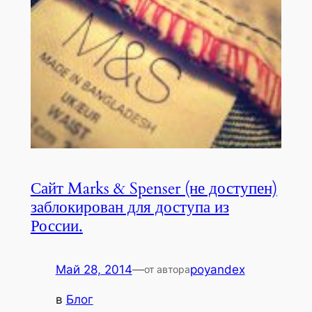
Сайт Marks & Spenser (не доступен)
заблокирован для доступа из
России.
Май 28, 2014
—
poyandex
от автора
в
Блог